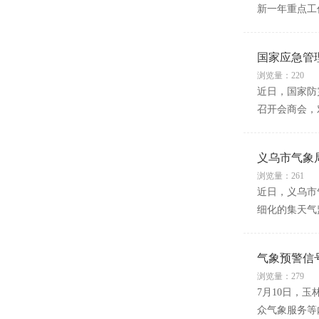
新一年重点工
国家应急管
浏览量：220
近日，国家防
召开会商会，对
义乌市气象
浏览量：261
近日，义乌市
细化的集天气
气象预警信
浏览量：279
7月10日，
众气象服务等