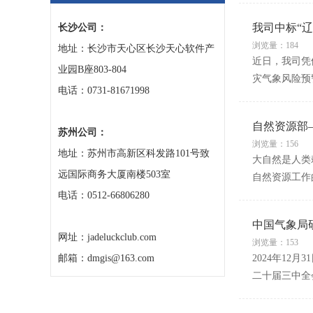
我司中标“
长沙公司：
浏览量：184
地址：长沙市天心区长沙天心软件产
近日，我司凭
业园B座803-804
灾气象风险预
电话：0731-81671998
自然资源部
苏州公司：
浏览量：156
地址：苏州市高新区科发路101号致
大自然是人类
远国际商务大厦南楼503室
自然资源工作
电话：0512-66806280
中国气象局
网址：jadeluckclub.com
浏览量：153
邮箱：dmgis@163.com
2024年1
二十届三中全