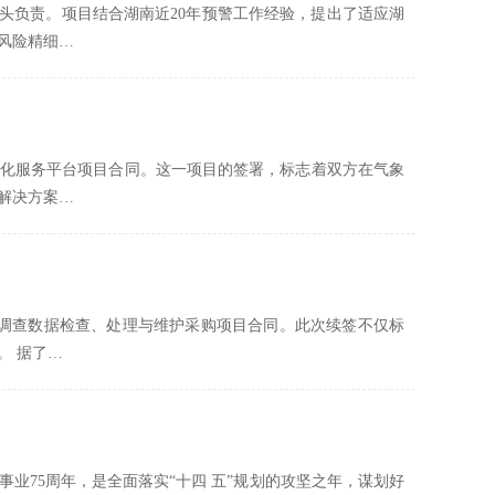
头负责。项目结合湖南近20年预警工作经验，提出了适应湖
风险精细…
化服务平台项目合同。这一项目的签署，标志着双方在气象
解决方案…
灾害调查数据检查、处理与维护采购项目合同。此次续签不仅标
。 据了…
事业75周年，是全面落实“十四 五”规划的攻坚之年，谋划好