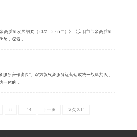
高质量发展纲要（2022—2035年）》《庆阳市气象高质量
优势，探索…
慧气象服务合作协议”。双方就气象服务运营达成统一战略共识，
为一体的…
8
...14
下一页
页次 2/14