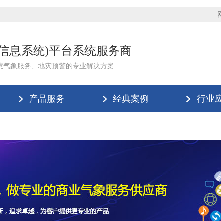
理信息系统)平台系统服务商
慧气象服务、地灾预警的专业解决方案
产品服务
经典案例
行业