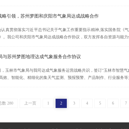
”战略引领，苏州梦图和庆阳市气象局达成战略合作
月，为认真贯彻落实习近平总书记关于气象工作重要指示精神,落实国务院《气象
》。我公司和庆阳市气象局达成战略合作协议，双方发挥各自资源与能力
局与苏州梦图地理达成气象服务合作协议
月19日，玉林市气象局与我司达成气象服务运营战略共识，签订“玉林市智
高效、智能化、精细化的集天气监测、预报预警、产品制作、行业服务等
总数 280
上一页
1
2
3
4
5
6
7