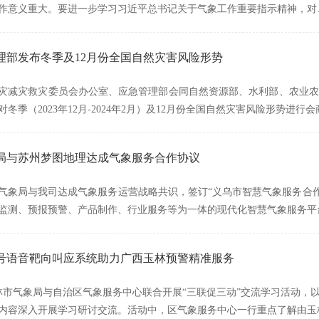
作意义重大。要进一步学习习近平总书记关于气象工作重要指示精神，对
理部发布冬季及12月份全国自然灾害风险形势
灾减灾救灾委员会办公室、应急管理部会同自然资源部、水利部、农业农
冬季（2023年12月-2024年2月）及12月份全国自然灾害风险形势进行
局与苏州梦图地理达成气象服务合作协议
气象局与我司达成气象服务运营战略共识，签订“义乌市智慧气象服务合作
监测、预报预警、产品制作、行业服务等为一体的现代化智慧气象服务平
号语音靶向叫应系统助力广西玉林预警精准服务
玉林市气象局与自治区气象服务中心联合开展“三联促三动”交流学习活动
内容深入开展学习研讨交流。活动中，区气象服务中心一行重点了解由玉