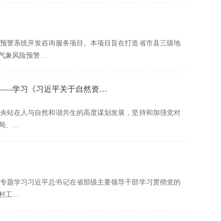
预警系统开发咨询服务项目。本项目旨在打造省市县三级地
气象风险预警…
——学习《习近平关于自然资…
央站在人与自然和谐共生的高度谋划发展，坚持和加强党对
局、…
召开，专题学习习近平总书记在省部级主要领导干部学习贯彻党的
村工…