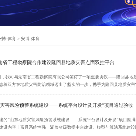
安博·体育
>
安博·体育
南省工程勘察院合作建设隆回县地质灾害点面双控平台
月10日，我司与湖南省工程勘察院有限公司签订了一项重要协议——隆回县
志着双方在地质灾害防治领域迈出了坚实的一步，携手为隆回县地质灾害“
质灾害风险预警系统建设——系统平台设计及开发”项目通过验收
建的“山东地质灾害风险预警系统建设——系统平台设计及开发”项目圆
建设内容丰富且系统性强，涵盖省级数据中台建设、模型与算法系统建设