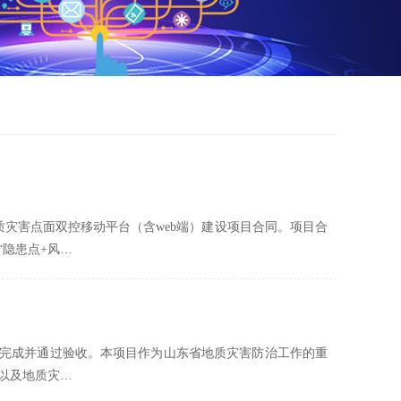
地质灾害点面双控移动平台（含web端）建设项目合同。项目合
隐患点+风…
满完成并通过验收。本项目作为山东省地质灾害防治工作的重
以及地质灾…