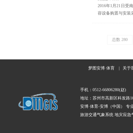
2016年1月2
容设备购置与安装
总数 280
梦图安博·体育
|
关于
手机：0512-66806280(赵)
地址：苏州市高新区科发路10
安博·体育-安博（中国） 
旅游交通气象系统
地灾应急