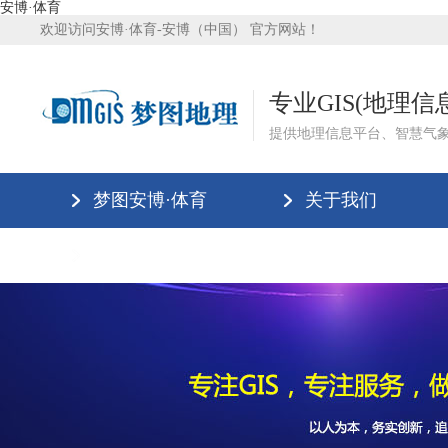
安博·体育
欢迎访问安博·体育-安博（中国） 官方网站！
专业GIS(地理
提供地理信息平台、智慧气
梦图安博·体育
关于我们
安博·体育-安博（中国）