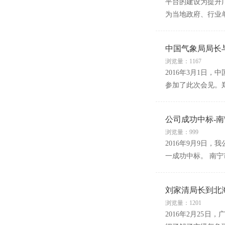
平台的建设为提升
为当地政府、行业
中国气象局局长
浏览量：1167
2016年3月1
参加了此次会见。
公司成功中标-
浏览量：999
2016年9月9
一成功中标。 南
刘家清局长到北
浏览量：1201
2016年2月2