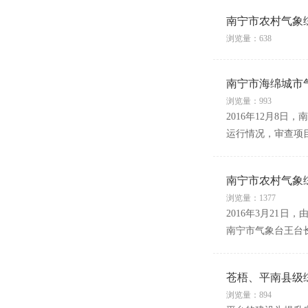
南宁市农村气象
浏览量：638
南宁市海绵城市
浏览量：993
2016年12月8
运行情况，审查项
南宁市农村气象
浏览量：1377
2016年3月2
南宁市气象台王台
苍梧、平南县级
浏览量：894