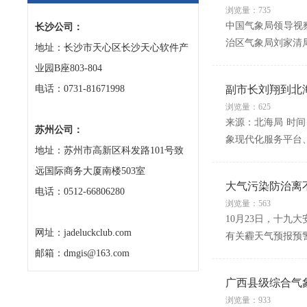
浏览量：735
中国气象局领导视察
长沙公司：
治区气象局刘家清
地址：长沙市天心区长沙天心软件产
业园B座803-804
电话：0731-81671998
副市长刘翔到北
浏览量：625
来源：北海局 时间
苏州公司：
象现代化服务平台
地址：苏州市高新区科发路101号致
远国际商务大厦南楼503室
大气污染防治离
电话：0512-66806280
浏览量：563
10月23日，十九
网址：jadeluckclub.com
有关霾天气预报预
邮箱：dmgis@163.com
广西县级综合气
浏览量：933