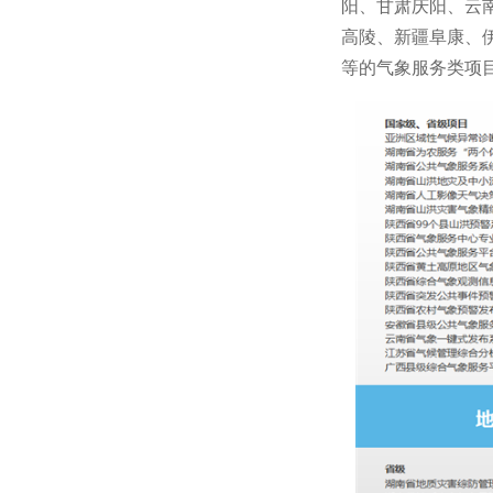
阳、甘肃庆阳、云
高陵、新疆阜康、
等的气象服务类项