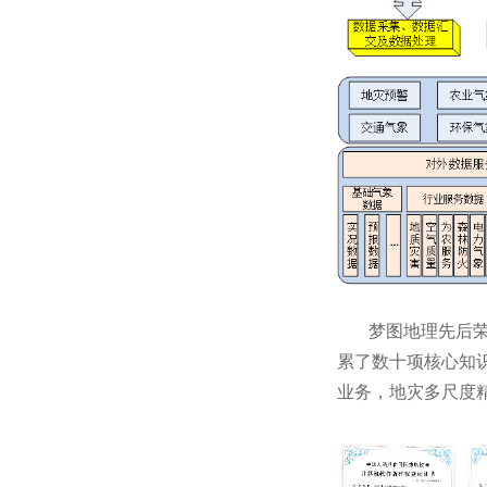
梦图地理先后荣获
累了数十项核心知
业务，地灾多尺度