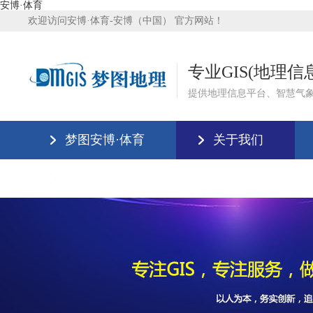
安博·体育
欢迎访问安博·体育-安博（中国） 官方网站！
专业GIS(地理
提供地理信息平台、智慧气
梦图安博·体育
关于我们
安博·体育-安博（中国）