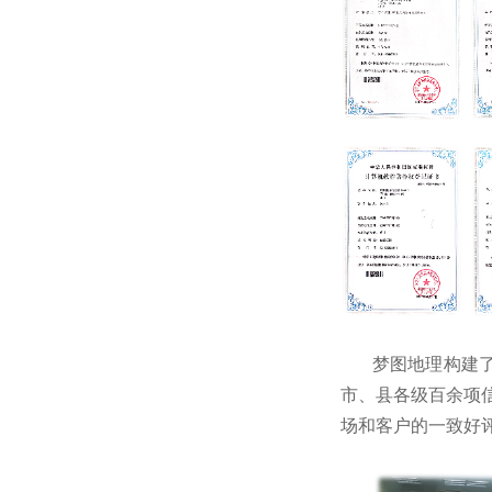
梦图地理
构建
市、县各级百余项
场和客户的一致好