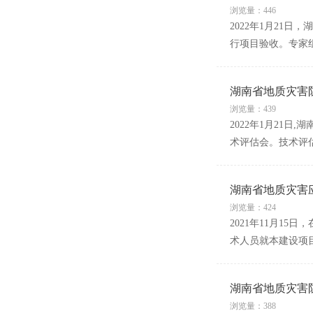
浏览量：446
2022年1月21
行项目验收。专家
湖南省地质灾害
浏览量：439
2022年1月21
术评估会。技术评
湖南省地质灾害
浏览量：424
2021年11月1
术人员就本建设项
湖南省地质灾害
浏览量：388