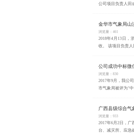
公司项目负责人田
金华市气象局山
浏览量：461
2018年4月1
收。 该项目负责
公司成功中标微
浏览量：830
2017年9月，我
市气象局被评为“
广西县级综合气
浏览量：933
2017年6月2
台、减灾所、应急