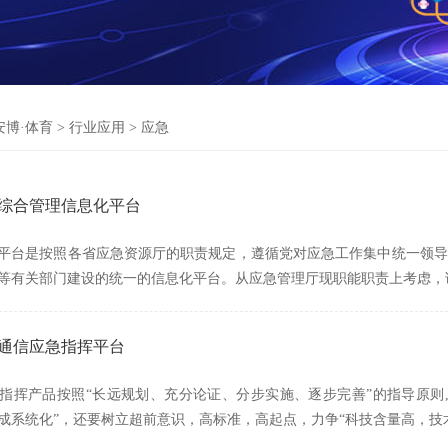
安博·体育
>
行业应用
>
应急
急综合管理信息化平台
平台是按照各省应急资源厅的职责规定，遵循党对应急工作集中统一领导
等有关部门建设的统一的信息化平台。从应急管理厅现职能职责上考虑，
防通信应急指挥平台
指挥产品按照“长远规划、充分论证、分步实施、逐步完善”的指导原则,
成系统化”，还要树立超前意识，高标准，高起点，力争“科技含量高，技