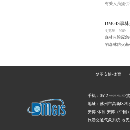
有关人员提供
DMGIS森
浏览量：6009
森林火险应急
的森林防火基
梦图安博·体育
|
手机：0512-66806280(
地址：苏州市高新区科发
安博·体育-安博（中国
旅游交通气象系统
地灾