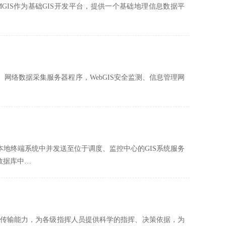
IS作为基础GIS开发平台，提供一个基础地理信息数据平
网络数据采集服务器程序，WebGIS安全监测、信息管理网
本地终端系统中并发送至位于调度、监控中心的GIS系统服务
数据库中…
传输能力，为各级指挥人员提供科学的指挥、决策依据，为