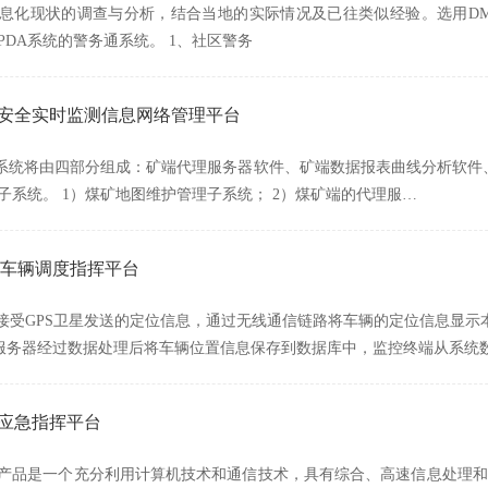
息化现状的调查与分析，结合当地的实际情况及已往类似经验。选用DMG
PDA系统的警务通系统。 1、社区警务
矿井安全实时监测信息网络管理平台
 系统将由四部分组成：矿端代理服务器软件、矿端数据报表曲线分析软件、
子系统。 1）煤矿地图维护管理子系统； 2）煤矿端的代理服…
GPS车辆调度指挥平台
端接受GPS卫星发送的定位信息，通过无线通信链路将车辆的定位信息显示
统服务器经过数据处理后将车辆位置信息保存到数据库中，监控终端从系统
防应急指挥平台
产品是一个充分利用计算机技术和通信技术，具有综合、高速信息处理和