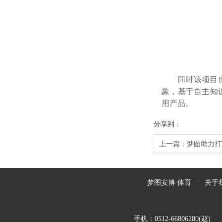
同时该项目
象，基于自主知
用产品。
分享到：
上一篇：
梦图助力打
梦图安博·体育
|
关于
手机：0512-66806280(赵)