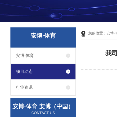
您的位置：
安博·
安博·体育
我
安博·体育
项目动态
行业资讯
安博·体育-安博（中国）
CONTACT US