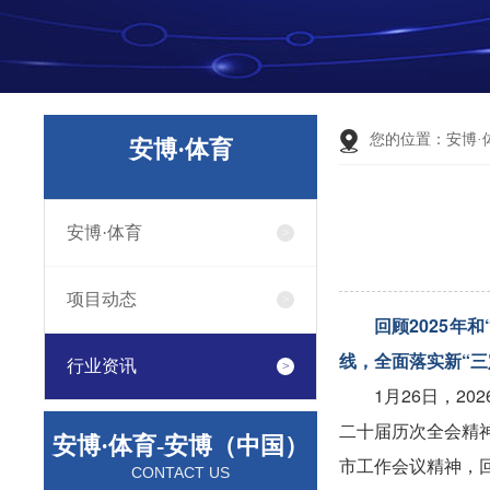
您的位置：
安博·
安博·体育
安博·体育
项目动态
回顾2025年
线，全面落实新“
行业资讯
1月26日，
二十届历次全会精
安博·体育-安博（中国）
市工作会议精神，回
CONTACT US