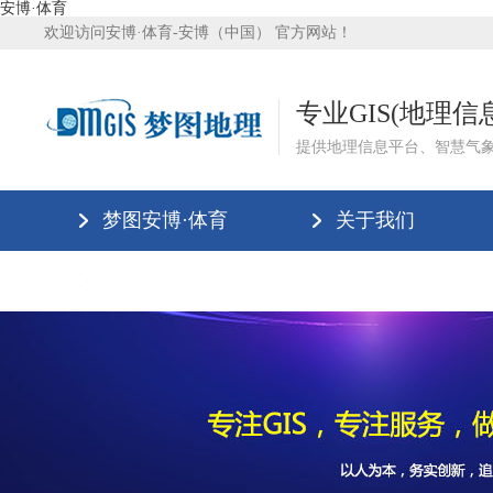
安博·体育
欢迎访问安博·体育-安博（中国） 官方网站！
专业GIS(地理
提供地理信息平台、智慧气
梦图安博·体育
关于我们
安博·体育-安博（中国）