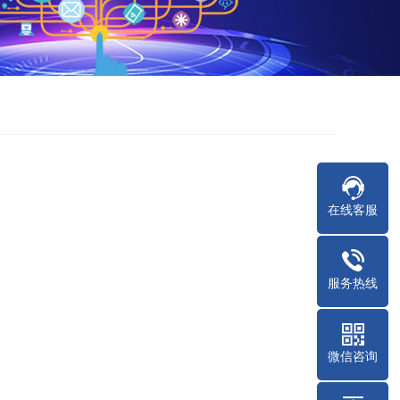
除
在线客服
服务热线
微信咨询