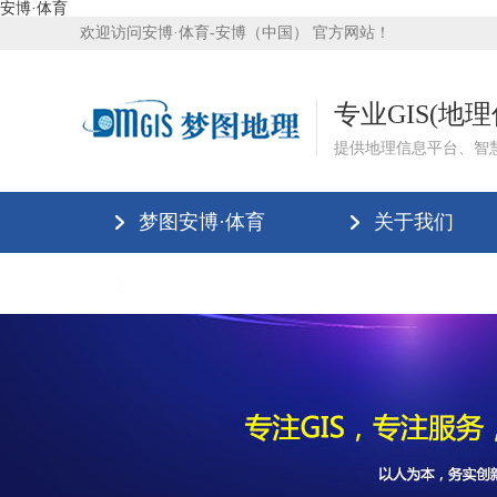
安博·体育
欢迎访问安博·体育-安博（中国） 官方网站！
专业GIS(地
提供地理信息平台、智
梦图安博·体育
关于我们
安博·体育-安博（中国）