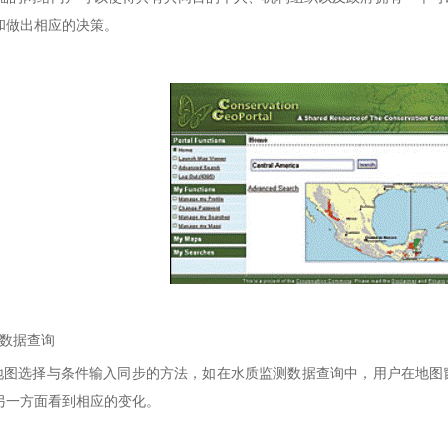
和做出相应的决策。
数据查询
选择与条件输入同步的方法，如在水质监测数据查询中，用户在地图窗口
另一方面看到相应的变化。