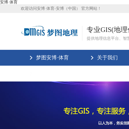
安博·体育
欢迎访问安博·体育-安博（中国） 官方网站！
专业GIS(地
提供地理信息平台、智
梦图安博·体育
关于我们
安博·体育-安博（中国）