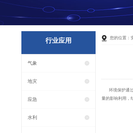
您的位置：
行业应用
气象
地灾
环境保护通过模
量的影响利用
，
应急
水利