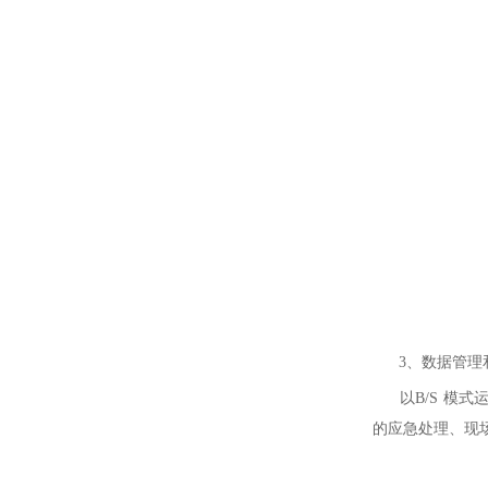
3、数据管理
以B/S 模式
的应急处理、现