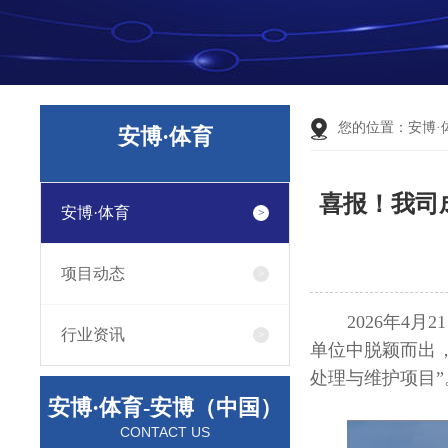
您的位置：
安博·
安博·体育
喜报！我司
安博·体育
项目动态
2026年
行业资讯
单位中脱颖而出，
处理与维护项目”
安博·体育-安博（中国）
CONTACT US